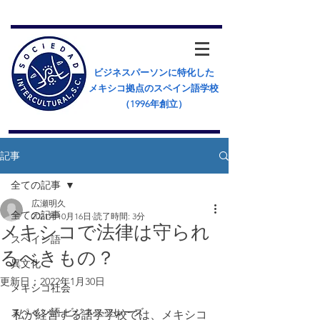
ビジネスパーソンに特化した
メキシコ拠点のスペイン語学校
（​1996年創立）
記事
全ての記事
広瀬明久
全ての記事
2021年10月16日
読了時間: 3分
メキシコで法律は守られ
スペイン語
るべきもの？
異文化
更新日：
2022年1月30日
メキシコ社会
スペイン語 ビジネスフレーズ
私が経営する語学学校では、メキシコ