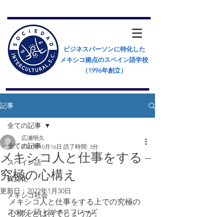
ビジネスパーソンに特化した
メキシコ拠点のスペイン語学校
（​1996年創立）
記事
全ての記事
広瀬明久
全ての記事
2021年10月16日
読了時間: 3分
メキシコ人と仕事をする –
スペイン語
究極の心構え
異文化
更新日：
2022年1月30日
メキシコ社会
メキシコ人と仕事をする上での究極の
スペイン語 ビジネスフレーズ
心構えとは何でしょうか。