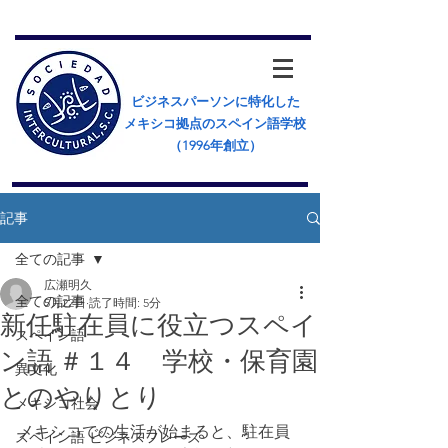
ビジネスパーソンに特化した
メキシコ拠点のスペイン語学校
（​1996年創立）
記事
全ての記事
広瀬明久
全ての記事
5月22日
読了時間: 5分
新任駐在員に役立つスペイ
スペイン語
ン語 ＃１４ 学校・保育園
異文化
とのやりとり
メキシコ社会
メキシコでの生活が始まると、駐在員
スペイン語 ビジネスフレーズ