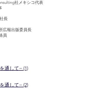
 Consulting社メキシコ代表
事
 社長
報出版委員長
絡員
して− (1)
して− (2)