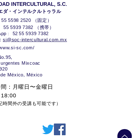
DAD INTERCULTURAL, S.C.
エダ・インテルクルトゥラル
：
55 5598 252
0 （固定）
）
55 5939 7382
（携帯
:
App
52
55 5939 7382
l：
si@soc-intercultural.com.mx
/www.si-sc.com/
No.95,
surgentes Mixcoac
3920
 de México,
México
時間​：月曜日〜金曜日
 18:00
記時間外の受講も可能です）