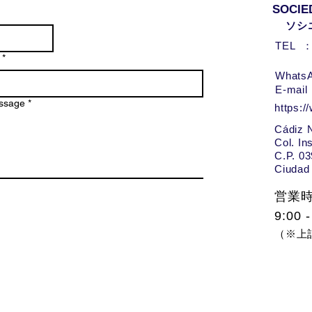
SOCIE
ソシ
​TEL 
*
W
hats
E-mai
sage
*
https:/
Cádiz 
Col. In
C.P. 0
Ciudad
​営業
9:00 -
（※上