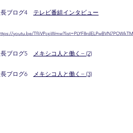
長ブログ4
テレビ番組インタビュー
https://youtu.be/TfIiVPcpWmw?list=PLYF8rdELPwBVN7POWkT
5 社長ブログ5
メキシコ人と働く− (2)
0 社長ブログ6
メキシコ人と働く− (3)