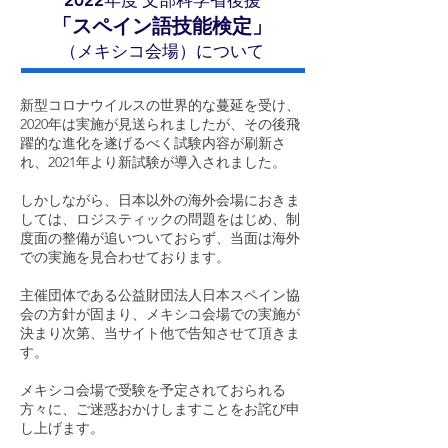
2022
年度 文部科学省後援
「スペイン語技能検定」
（メキシコ会場）について
新型コロナウイルスの世界的な蔓延を受け、
2020年は実施が見送られましたが、その後飛
躍的な進化を遂げるべく試験内容が刷新さ
れ、2021年より新試験が導入されました。
しかしながら、日本以外の海外会場におきま
しては、ロジスティックの問題をはじめ、制
度面の整備が追いついておらず、当面は海外
での実施を見合わせております。
主催団体である公益財団法人日本スペイン協
会の方針が固まり、メキシコ会場での実施が
決まり次第、当サイト他で告知させて頂きま
す。
メキシコ会場で受験を予定されておられる
方々に、ご迷惑おかけしますことをお詫び申
し上げます。