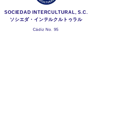
SOCIEDAD
INTERCULTURAL, S.C.
ソシエダ・インテルクルトゥラル
Cádiz No. 95
Col. Insurgentes Mixcoac
C.P. 03920
Ciudad de México, México
TEL:
55-5598-2520
（固定）
55-5939-7
382
（携帯）
E-mail: si@soc-
intercultural.com.mx
WhatsApp:
52 55 5939 7382
営業時間：月曜日〜金曜日
​９:００〜１８:００
​※上記時間外の受講も可能です。