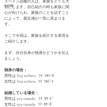
スペイン語圏の人は、家族をとても大
その他
切にします。自己紹介の時も家族に関
心が向けられ、家族のことを話すこと
によって、親近感が一気に高まりま
す。
そこで今回は、家族を紹介する表現を
ご紹介します。
まず、自分自身が独身かどうかを伝え
ましょう。
独身の場合：
男性は Soy soltero.  ｿｲ  ｿﾙﾃｰﾛ
女性は Soy soltera.  ｿｲ  ｿﾙﾃｰﾗ
結婚している場合：
男性は soy casado.  ｿｲ  ｶｻｰﾄﾞ
女性は soy casada.  ｿｲ  ｶｻｰﾀﾞ