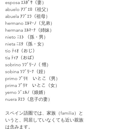
esposa ｴｽﾎﾟｻ（妻）
abuelo ｱﾌﾞｴﾛ（祖父）
abuela ｱﾌﾞｴﾗ（祖母）
hermano ｴﾙﾏｰﾉ（兄弟）
hermana ｴﾙﾏｰﾅ（姉妹）
nieto ﾆｴﾄ （孫・男）
nieta ﾆｴﾀ（孫・女）
tío ﾃｨｵ（おじ）
tía ﾃｨｱ（おば）
sobrino ｿﾌﾞﾘｰﾉ（ 甥）
sobina ｿﾌﾞﾘｰﾅ（姪）
primo ﾌﾟﾘﾓ　いとこ（男）
prima ﾌﾟﾘﾏ　いとこ（女）
yerno ｼﾞｪﾙﾉ（娘婿）
nuera ﾇｴﾗ（息子の妻）　
スペイン語圏では、家族（familia）と
いうと、同居していなくても近い親族
は含みます。