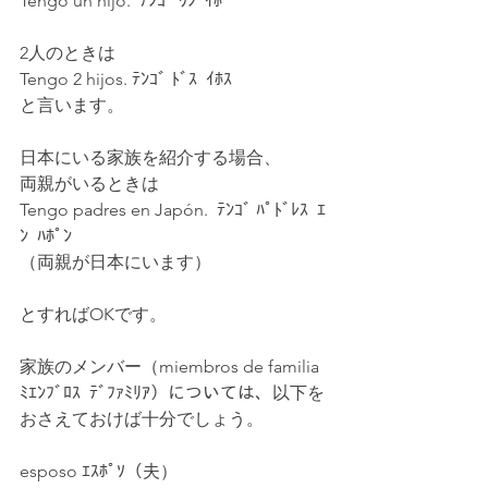
Tengo un hijo.  ﾃﾝｺﾞ ｳﾝ  ｲﾎ
2人のときは
Tengo 2 hijos. ﾃﾝｺﾞ ﾄﾞｽ  ｲﾎｽ
と言います。
日本にいる家族を紹介する場合、
両親がいるときは
Tengo padres en Japón.  ﾃﾝｺﾞ ﾊﾟﾄﾞﾚｽ  ｴ
ﾝ  ﾊﾎﾟﾝ
（両親が日本にいます）
とすればOKです。
家族のメンバー（miembros de familia 
ﾐｴﾝﾌﾞﾛｽ  ﾃﾞﾌｧﾐﾘｱ）については、以下を
おさえておけば十分でしょう。
esposo ｴｽﾎﾟｿ（夫）