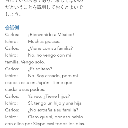
られている形態であり、珍しくないの
だということを説明しておくとよいで
しょう。
会話例
Carlos: 	¡Bienvenido a México!
Ichiro: 	Muchas gracias.
Carlos:  	¿Viene con su familia?
Ichiro: 	No, no vengo con mi 
familia. Vengo solo.
Carlos: 	¿Es soltero?
Ichiro: 	No. Soy casado, pero mi 
esposa está en Japón. Tiene que 
cuidar a sus padres.
Carlos: 	Ya veo. ¿Tiene hijos?
Ichiro:	Sí, tengo un hijo y una hija.
Carlos:	¿No extraña a su familia?
Ichiro: 	Claro que sí, por eso hablo 
con ellos por Skype casi todos los días. 