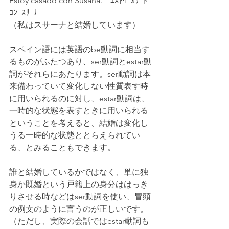
Estoy casado con Susana.　ｴｽﾄｲ  ｶｻｰﾄﾞ
ｺﾝ  ｽｻｰﾅ 
（私はスサーナと結婚しています）
スペイン語には英語のbe動詞に相当す
るものがふたつあり、ser動詞とestar動
詞がそれらにあたります。ser動詞は本
来備わっていて変化しない性質表す時
に用いられるのに対し、estar動詞は、
一時的な状態を表すときに用いられる
ということを考えると、結婚は変化し
うる一時的な状態ととらえられてい
る、とみることもできます。
誰と結婚しているかではなく、単に独
身か既婚という戸籍上の身分ははっき
りさせる時などはser動詞を使い、冒頭
の例文のように言うのが正しいです。
（ただし、実際の会話ではestar動詞も