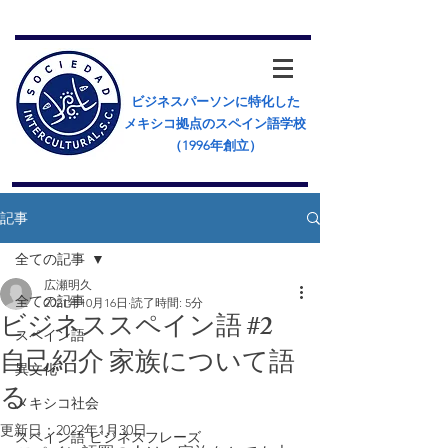
ビジネスパーソンに特化した
メキシコ拠点のスペイン語学校
（​1996年創立）
記事
全ての記事
広瀬明久
全ての記事
2021年10月16日
読了時間: 5分
ビジネススペイン語 #2
スペイン語
自己紹介 家族について語
異文化
る
メキシコ社会
更新日：
2022年1月30日
スペイン語 ビジネスフレーズ