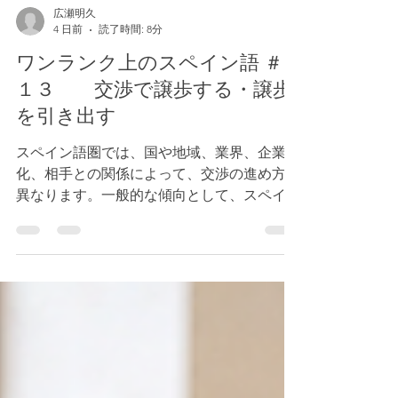
広瀬明久
4 日前
読了時間: 8分
ワンランク上のスペイン語 ＃
１３ 交渉で譲歩する・譲歩
を引き出す
スペイン語圏では、国や地域、業界、企業文
化、相手との関係によって、交渉の進め方が
異なります。一般的な傾向として、スペイン
では比較的率直に条件を伝える場面もありま
す。一方、メキシコをはじめとするラテンア
メリカのスペイン語圏では、相手との関係に
配慮しながら話を進めることが重視される場
面も少なくありません。 今回は、スペイン
語圏のビジネスシーンでよく使われる「譲歩
する」「条件付きで譲歩する」「相手に譲歩