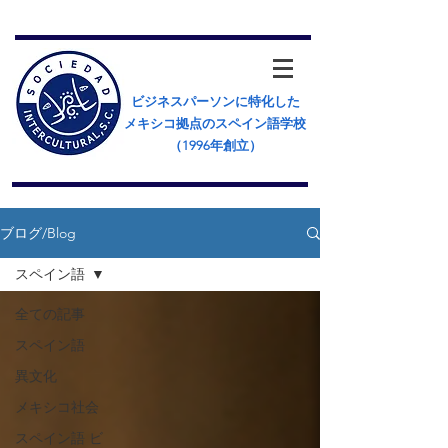
ビジネスパーソンに特化した
メキシコ拠点のスペイン語学校
（​1996年創立）
ブログ/Blog
スペイン語
全ての記事
スペイン語
異文化
メキシコ社会
スペイン語 ビ