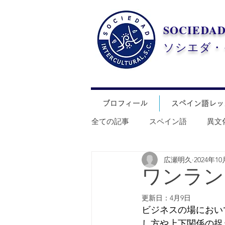
SOCIEDA
​ソシエダ
プロフィール
スペイン語レッ
全ての記事
スペイン語
異文
広瀬明久
2024年1
ワンラン
更新日：
4月9日
ビジネスの場におい
し方や上下関係の捉