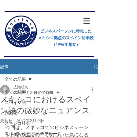
ビジネスパーソンに特化した
メキシコ拠点のスペイン語学校
（​1996年創立）
記事
全ての記事
広瀬明久
全ての記事
2024年2月24日
読了時間: 4分
メキシコにおけるスペイ
スペイン語
ン語の微妙なニュアンス
異文化
更新日：
2024年2月28日
メキシコ社会
今回は、メキシコでのビジネスシーン
スペイン語 ビジネスフレーズ
や日常の生活の中で気づいた気になる