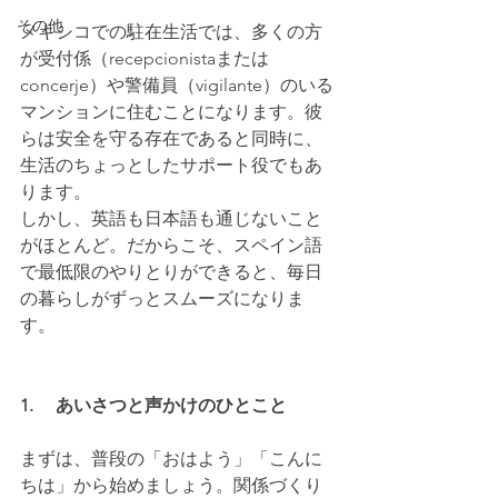
その他
メキシコでの駐在生活では、多くの方
が受付係（recepcionistaまたは
concerje）や警備員（vigilante）のいる
マンションに住むことになります。彼
らは安全を守る存在であると同時に、
生活のちょっとしたサポート役でもあ
ります。
しかし、英語も日本語も通じないこと
がほとんど。だからこそ、スペイン語
で最低限のやりとりができると、毎日
の暮らしがずっとスムーズになりま
す。
1.     あいさつと声かけのひとこと
まずは、普段の「おはよう」「こんに
ちは」から始めましょう。関係づくり