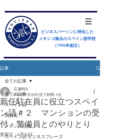
ビジネスパーソンに特化した
メキシコ拠点のスペイン語学校
（​1996年創立）
記事
全ての記事
広瀬明久
全ての記事
2025年7月28日
読了時間: 4分
新任駐在員に役立つスペイ
スペイン語
ン語＃２ マンションの受
異文化
付・警備員とのやりとり
メキシコ社会
更新日：
6月10日
スペイン語 ビジネスフレーズ