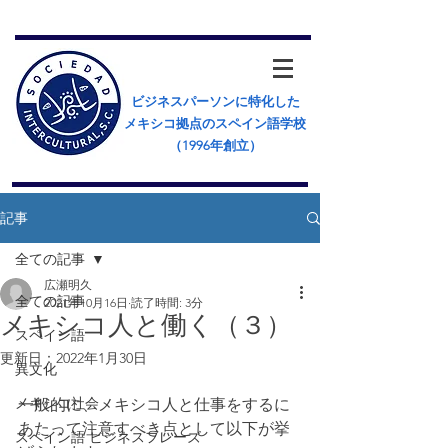
ビジネスパーソンに特化した
メキシコ拠点のスペイン語学校
（​1996年創立）
記事
全ての記事
広瀬明久
全ての記事
2021年10月16日
読了時間: 3分
メキシコ人と働く（３）
スペイン語
更新日：
2022年1月30日
異文化
メキシコ社会
一般的に、メキシコ人と仕事をするに
あたって注意すべき点として以下が挙
スペイン語 ビジネスフレーズ