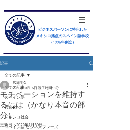
ビジネスパーソンに特化した
メキシコ拠点のスペイン語学校
（​1996年創立）
記事
全ての記事
広瀬明久
全ての記事
2021年10月16日
読了時間: 3分
モチベーションを維持す
スペイン語
るには（かなり本音の部
異文化
分）
メキシコ社会
更新日：
2022年1月30日
スペイン語 ビジネスフレーズ