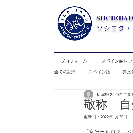
SOCIEDA
​ソシエダ
プロフィール
スペイン語レッ
全ての記事
スペイン語
異文
広瀬明久
2021年1
敬称 自
更新日：
2022年1月30日
「私はカルロス・ペ