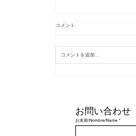
コメント
コメントを追加…
ワンランク上のスペイン語 ＃
１３ 交渉で譲歩する・譲
歩を引き出す
お問い合わせ 
お名前/Nombre/Name
*