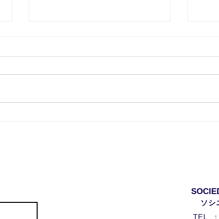
ワンランク上のスペイン語 ＃
ワン
１２ 上司への報告 − 悪い
１０
知らせを伝える
に指
SOCIE
ソシ
​TEL 