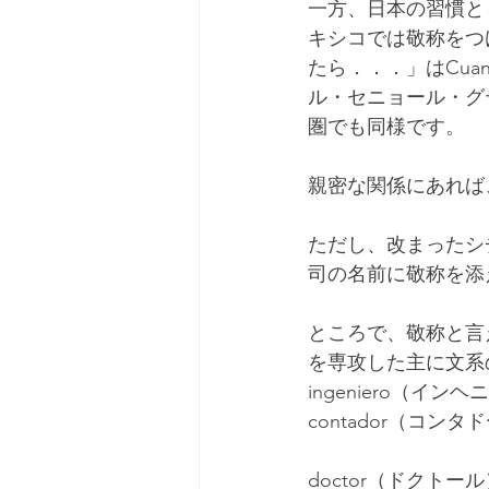
一方、日本の習慣と
キシコでは敬称をつ
たら．．．」はCuando m
ル・セニョール・グ
圏でも同様です。
親密な関係にあれば
ただし、改まったシ
司の名前に敬称を添
ところで、敬称と言
を専攻した主に文系の
ingeniero（イ
contador（コン
doctor（ドク